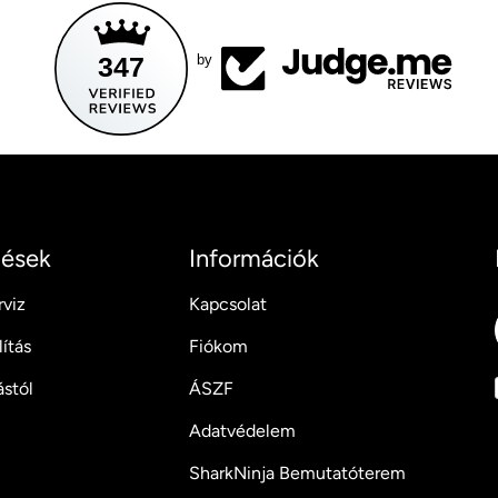
347
by
ések
Információk
rviz
Kapcsolat
lítás
Fiókom
ástól
ÁSZF
Adatvédelem
SharkNinja Bemutatóterem