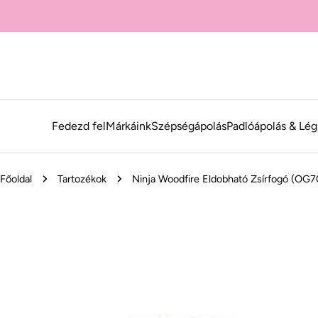
Ugrás
a
tartalomra
Fedezd fel
Márkáink
Szépségápolás
Padlóápolás & Lég
Főoldal
Tartozékok
Ninja Woodfire Eldobható Zsírfogó (OG
Ugrás
a
termékinformációkhoz