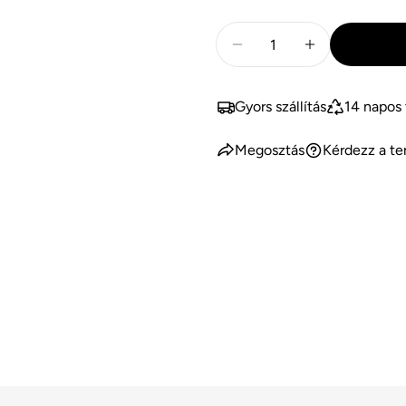
Mennyiség
Mennyiség csökkentése
Mennyiség nö
Gyors szállítás
14 napos
Megosztás
Kérdezz a te