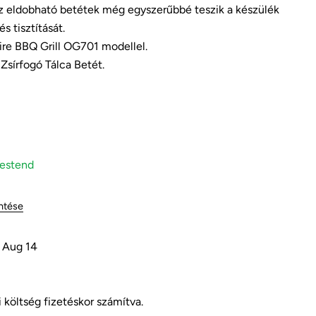
z eldobható betétek még egyszerűbbé teszik a készülék
és tisztítását.
re BBQ Grill OG701 modellel.
Kérdezz a termékről
Zsírfogó Tálca Betét.
meg ezt a terméket
onszámod
estend
Másolat
ztás
ntése
ztani
Oszd
Pin
ted
ookon
meg
a
X-
Pinteresten
 Aug 14
en
 jelölt mezők kitöltése kötelező.
Kérdés küldése
i költség
fizetéskor számítva.