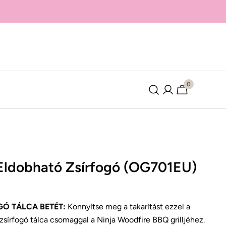
0
Belépés
Kosár
Eldobható Zsírfogó (OG701EU)
GÓ TÁLCA BETÉT:
Könnyítse meg a takarítást ezzel a
a zsírfogó tálca csomaggal a Ninja Woodfire BBQ grilljéhez.