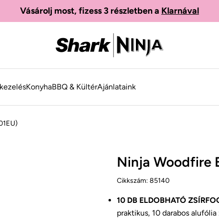
Vásárolj most, fizess 3 részletben a
Klarnával
kezelés
Konyha
BBQ & Kültér
Ajánlataink
701EU)
Ninja Woodfire 
Cikkszám:
85140
10 DB ELDOBHATÓ ZSÍRFO
praktikus, 10 darabos alufóli