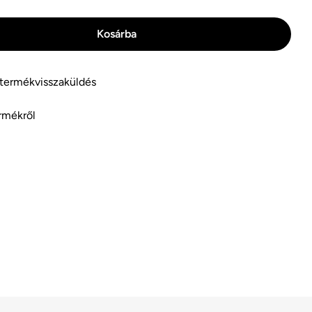
Kosárba
: Ninja Woodfire Eldobható Zsírfogó (OG701EU)
velése: Ninja Woodfire Eldobható Zsírfogó (OG701EU
 termékvisszaküldés
rmékről