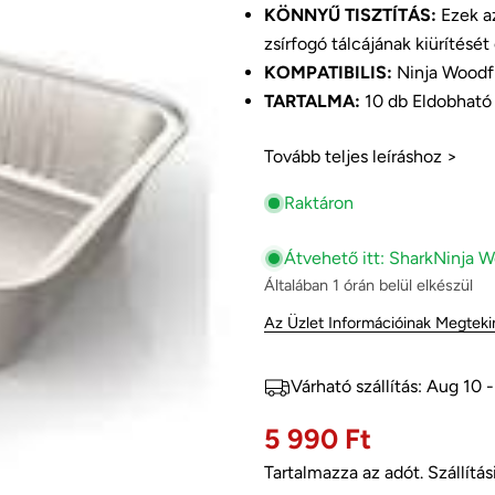
KÖNNYŰ TISZTÍTÁS:
Ezek a
zsírfogó tálcájának kiürítését 
KOMPATIBILIS:
Ninja Woodfi
TARTALMA:
10 db Eldobható 
A
neved
Tovább teljes leíráshoz >
Az
Raktáron
email
Oszd 
címed
Telef
Átvehető itt:
SharkNinja W
Általában 1 órán belül elkészül
Megos
Az
Az Üzlet Információinak Megteki
Megos
üzene
Faceb
Várható szállítás:
Aug 10 -
A *-gal
Normál
5 990 Ft
ár
Tartalmazza az adót.
Szállítás