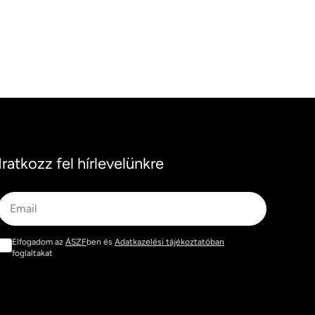
Iratkozz fel hírlevelünkre
Email
Elfogadom az
ÁSZF
ben és
Adatkazelési tájékoztatóban
foglaltakat