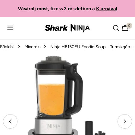
Ugrás
Vásárolj most, fizess 3 részletben a
Klarnával
a
tartalomra
0
Kosá
Főoldal
Mixerek
Ninja HB150EU Foodie Soup - Turmixgép és leveskészítő
Ugrás
a
termékinformációkhoz
Nyissa meg a(z) 0 médiát