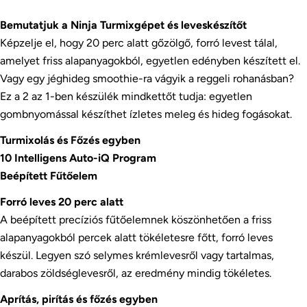
Bemutatjuk a Ninja Turmixgépet és leveskészítőt
Képzelje el, hogy 20 perc alatt gőzölgő, forró levest tálal,
amelyet friss alapanyagokból, egyetlen edényben készített el.
Vagy egy jéghideg smoothie-ra vágyik a reggeli rohanásban?
Ez a 2 az 1-ben készülék mindkettőt tudja: egyetlen
gombnyomással készíthet ízletes meleg és hideg fogásokat.
Turmixolás és Főzés egyben
10 Intelligens Auto-iQ Program
Beépített Fűtőelem
Forró leves 20 perc alatt
A beépített precíziós fűtőelemnek köszönhetően a friss
alapanyagokból percek alatt tökéletesre főtt, forró leves
készül. Legyen szó selymes krémlevesről vagy tartalmas,
darabos zöldséglevesről, az eredmény mindig tökéletes.
Aprítás, pirítás és főzés egyben