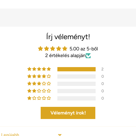
Írj véleményt!
5.00 az 5-ből
2 értékelés alapján
2
0
0
0
0
Véleményt írok!