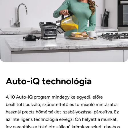
Auto-iQ technológia
A 10 Auto-iQ program mindegyike egyedi, előre
beállított pulzáló, szüneteltető és turmixoló mintázatot
használ precíz hőmérséklet-szabályozással párosítva. Ez
az intelligens technológia elvégzi Ön helyett a munkát,
így garantálva a tökéletes állagú krémleveseket, darabos