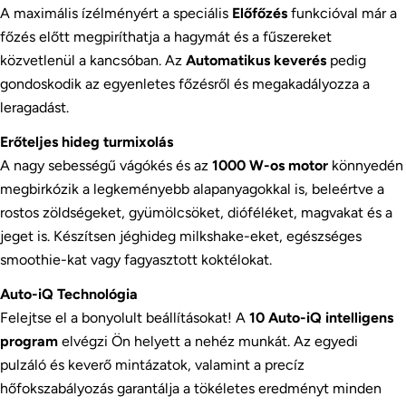
A maximális ízélményért a speciális
Előfőzés
funkcióval már a
főzés előtt megpiríthatja a hagymát és a fűszereket
közvetlenül a kancsóban. Az
Automatikus keverés
pedig
gondoskodik az egyenletes főzésről és megakadályozza a
leragadást.
Erőteljes hideg turmixolás
A nagy sebességű vágókés és az
1000 W-os motor
könnyedén
megbirkózik a legkeményebb alapanyagokkal is, beleértve a
rostos zöldségeket, gyümölcsöket, dióféléket, magvakat és a
jeget is. Készítsen jéghideg milkshake-eket, egészséges
smoothie-kat vagy fagyasztott koktélokat.
Auto-iQ Technológia
Felejtse el a bonyolult beállításokat! A
10 Auto-iQ intelligens
program
elvégzi Ön helyett a nehéz munkát. Az egyedi
pulzáló és keverő mintázatok, valamint a precíz
hőfokszabályozás garantálja a tökéletes eredményt minden