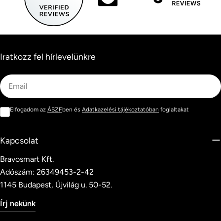
Iratkozz fel hírlevelünkre
Email
Elfogadom az
ÁSZF
ben és
Adatkazelési tájékoztatóban
foglaltakat
Kapcsolat
Bravosmart Kft.
Adószám: 26349453-2-42
1145 Budapest, Újvilág u. 50-52.
Írj nekünk