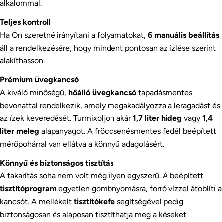
alkalommal.
Teljes kontroll
Ha Ön szeretné irányítani a folyamatokat,
6 manuális beállítás
áll a rendelkezésére, hogy mindent pontosan az ízlése szerint
alakíthasson.
Prémium üvegkancsó
A kiváló minőségű,
hőálló üvegkancsó
tapadásmentes
bevonattal rendelkezik, amely megakadályozza a leragadást és
az ízek keveredését. Turmixoljon akár
1,7 liter hideg
vagy
1,4
liter meleg
alapanyagot. A fröccsenésmentes fedél beépített
mérőpohárral van ellátva a könnyű adagolásért.
Könnyű és biztonságos tisztítás
A takarítás soha nem volt még ilyen egyszerű. A beépített
tisztítóprogram
egyetlen gombnyomásra, forró vízzel átöblíti a
kancsót. A mellékelt
tisztítókefe
segítségével pedig
biztonságosan és alaposan tisztíthatja meg a késeket