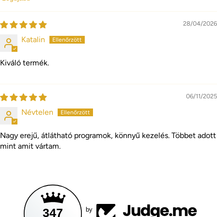
Sort by
28/04/2026
Katalin
Kiváló termék.
06/11/2025
Névtelen
Nagy erejű, átlátható programok, könnyű kezelés. Többet adott
mint amit vártam.
347
by