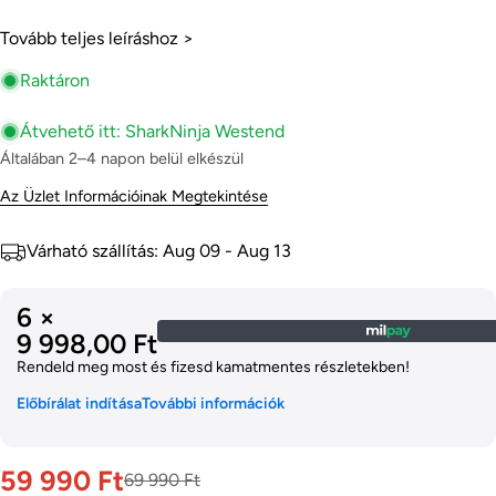
Telefonszámod
Tovább teljes leíráshoz >
Másolat
Megosztás
Az
Raktáron
Megosztani
Oszd
Pin
üzeneted
Facebookon
meg
a
Átvehető itt:
SharkNinja Westend
X-
Pinteresten
en
Általában 2–4 napon belül elkészül
A *-gal jelölt mezők kitöltése kötelező.
Az Üzlet Információinak Megtekintése
Kérdés küldése
Várható szállítás:
Aug 09 - Aug 13
6 ×
9 998,00 Ft
Rendeld meg most és fizesd kamatmentes részletekben!
Előbírálat indítása
További információk
59 990 Ft
69 990 Ft
Akciós
Normál