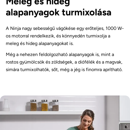
Meleg és hideg
alapanyagok turmixolása
A Ninja nagy sebességű vágókése egy erőteljes, 1000 W-
os motorral rendelkezik, és könnyedén turmixolja a
meleg és hideg alapanyagokat is.
Még a nehezen feldolgozható alapanyagok is, mint a
rostos gyümölcsök és zöldségek, a diófélék és a magvak,
simára turmixolhatók, sőt, még a jég is finomra aprítható.