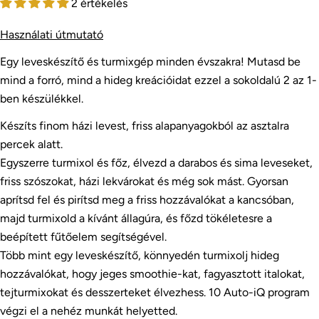
2 értékelés
Használati útmutató
Egy leveskészítő és turmixgép minden évszakra! Mutasd be
mind a forró, mind a hideg kreációidat ezzel a sokoldalú 2 az 1-
ben készülékkel.
Készíts finom házi levest, friss alapanyagokból az asztalra
percek alatt.
Egyszerre turmixol és főz, élvezd a darabos és sima leveseket,
friss szószokat, házi lekvárokat és még sok mást. Gyorsan
aprítsd fel és pirítsd meg a friss hozzávalókat a kancsóban,
majd turmixold a kívánt állagúra, és főzd tökéletesre a
Kérdezz a termékről
beépített fűtőelem segítségével.
A
Több mint egy leveskészítő, könnyedén turmixolj hideg
neved
hozzávalókat, hogy jeges smoothie-kat, fagyasztott italokat,
Az
tejturmixokat és desszerteket élvezhess. 10 Auto-iQ program
email
végzi el a nehéz munkát helyetted.
címed
Oszd meg ezt a terméket