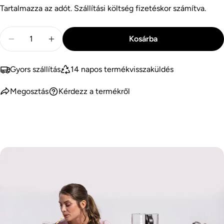
Tartalmazza az adót.
Szállítási költség
fizetéskor számítva.
ár
ár
Mennyiség
Kosárba
Mennyiség csökkentése: Ninja HB150EU Foodie Soup
Mennyiség növelése: Ninja HB150EU Foodi
Gyors szállítás
14 napos termékvisszaküldés
Megosztás
Kérdezz a termékről