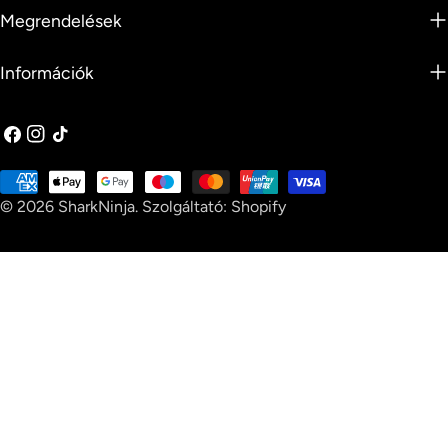
Megrendelések
Információk
Facebook
Instagram
TikTok
Fizetési
© 2026
SharkNinja
.
Szolgáltató: Shopify
módok